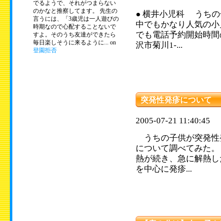
でるようで、それがつまらない
のかなと推察してます。 先生の
● 横井小児科 うち
言うには、「3歳児は一人遊びの
中でもかなり人気の小
時期なので心配することないで
でも電話予約開始時間
すよ。そのうち友達ができたら
毎日楽しそうに来るように... on
沢市菊川1-...
登園拒否
突発性発疹について
2005-07-21 11:40:45
うちの子供が突発性
について調べてみた。 
熱が続き、急に解熱し
を中心に発疹...