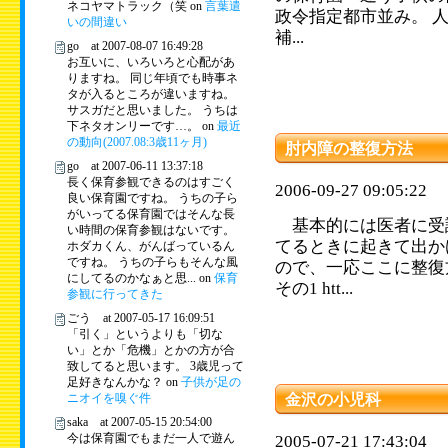
ネコヤマトラック（笑 on
言葉遣
政令指定都市並み。 
いの間違い
補...
go at 2007-08-07 16:49:28
お互いに、いろいろと心配があ
りますね。 同じ年頃でも時事ネ
タが入るところが違いますね。
サスガだと思いました。 うちは
下ネタオンリーです…。 on
最近
の動向(2007.08:3歳11ヶ月)
肘内障の整復方法
go at 2007-06-11 13:37:18
長く保育参観できるのはすごく
2006-09-27 09:05:22
良い保育園ですね。 うちの子ら
がいってる保育園ではそんな長
基本的には医者に受
い時間の保育参観はないです。
てるときに起きて出か
ホダカくん、がんばっているん
ですね。 うちの子らもそんな風
ので、一応ここに整復
にしてるのかなぁと思... on
保育
その1 htt...
参観に行ってきた
ごう at 2007-05-17 16:09:51
「引く」というよりも「切な
い」とか「危機」とかの方が合
致してると思います。 3歳児って
足好きなんかな？ on
子供が足の
ニオイを嗅ぐ件
金沢の小児科
saka at 2007-05-15 20:54:00
今は保育園でもまだ一人で遊ん
2005-07-21 17:43:04