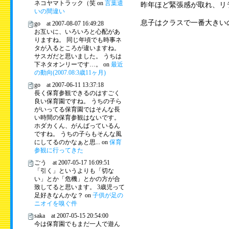
ネコヤマトラック（笑 on
言葉遣
昨年ほど緊張感が取れ、リ
いの間違い
息子はクラスで一番大きい
go at 2007-08-07 16:49:28
お互いに、いろいろと心配があ
りますね。 同じ年頃でも時事ネ
タが入るところが違いますね。
サスガだと思いました。 うちは
下ネタオンリーです…。 on
最近
の動向(2007.08:3歳11ヶ月)
go at 2007-06-11 13:37:18
長く保育参観できるのはすごく
良い保育園ですね。 うちの子ら
がいってる保育園ではそんな長
い時間の保育参観はないです。
ホダカくん、がんばっているん
ですね。 うちの子らもそんな風
にしてるのかなぁと思... on
保育
参観に行ってきた
ごう at 2007-05-17 16:09:51
「引く」というよりも「切な
い」とか「危機」とかの方が合
致してると思います。 3歳児って
足好きなんかな？ on
子供が足の
ニオイを嗅ぐ件
saka at 2007-05-15 20:54:00
今は保育園でもまだ一人で遊ん