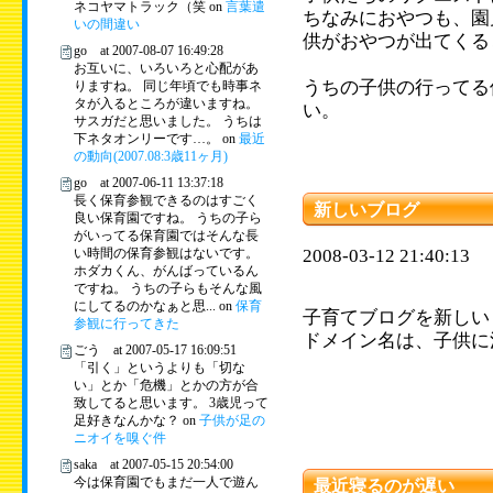
ネコヤマトラック（笑 on
言葉遣
ちなみにおやつも、園
いの間違い
供がおやつが出てくる
go at 2007-08-07 16:49:28
お互いに、いろいろと心配があ
うちの子供の行ってる
りますね。 同じ年頃でも時事ネ
タが入るところが違いますね。
い。
サスガだと思いました。 うちは
下ネタオンリーです…。 on
最近
の動向(2007.08:3歳11ヶ月)
go at 2007-06-11 13:37:18
長く保育参観できるのはすごく
新しいブログ
良い保育園ですね。 うちの子ら
がいってる保育園ではそんな長
い時間の保育参観はないです。
2008-03-12 21:40:13
ホダカくん、がんばっているん
ですね。 うちの子らもそんな風
にしてるのかなぁと思... on
保育
子育てブログを新しい
参観に行ってきた
ドメイン名は、子供に
ごう at 2007-05-17 16:09:51
「引く」というよりも「切な
い」とか「危機」とかの方が合
致してると思います。 3歳児って
足好きなんかな？ on
子供が足の
ニオイを嗅ぐ件
saka at 2007-05-15 20:54:00
今は保育園でもまだ一人で遊ん
最近寝るのが遅い