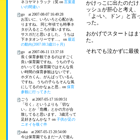
ネコヤマトラック（笑 on
言葉遣
かけっこに出たのだけ
いの間違い
ッシュが肝心と考え、
go at 2007-08-07 16:49:28
「よ~い、ドン」と言
お互いに、いろいろと心配があ
った。
りますね。 同じ年頃でも時事ネ
タが入るところが違いますね。
おかげでスタートはま
サスガだと思いました。 うちは
下ネタオンリーです…。 on
最近
た。
の動向(2007.08:3歳11ヶ月)
それでも泣かずに最後
go at 2007-06-11 13:37:18
長く保育参観できるのはすごく
良い保育園ですね。 うちの子ら
がいってる保育園ではそんな長
い時間の保育参観はないです。
ホダカくん、がんばっているん
ですね。 うちの子らもそんな風
にしてるのかなぁと思... on
保育
参観に行ってきた
ごう at 2007-05-17 16:09:51
「引く」というよりも「切な
い」とか「危機」とかの方が合
致してると思います。 3歳児って
足好きなんかな？ on
子供が足の
ニオイを嗅ぐ件
saka at 2007-05-15 20:54:00
今は保育園でもまだ一人で遊ん