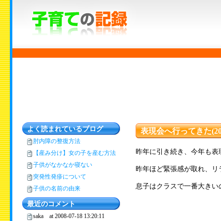
よく読まれているブログ
表現会へ行ってきた(20
肘内障の整復方法
昨年に引き続き、今年も表
【産み分け】女の子を産む方法
子供がなかなか寝ない
昨年ほど緊張感が取れ、リ
突発性発疹について
息子はクラスで一番大きい
子供の名前の由来
最近のコメント
saka at 2008-07-18 13:20:11