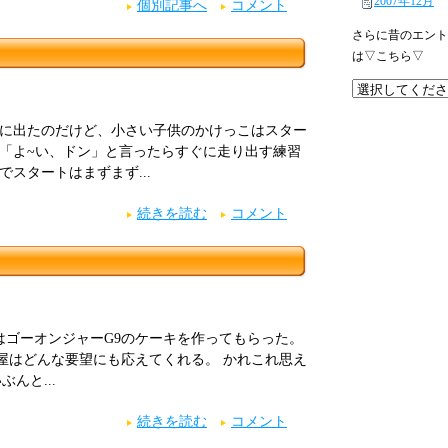
2007年12月
個別記事へ
コメント
さらに昔のエント
は▽こちら▽
こに出たのだけど、小さい子供のかけっこはスター
 「よ~い、ドン」と言ったらすぐに走り出す練習
でスタートはまずまず...
続きを読む
コメント
はゴーオンジャーG9のケーキを作ってもらった。
屋はどんな要望にも応えてくれる。 かれこれ思え
んと...
続きを読む
コメント