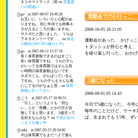
ネコヤマトラック（笑 on
言葉遣
いの間違い
go at 2007-08-07 16:49:28
運動会でのかけっこ
お互いに、いろいろと心配があ
りますね。 同じ年頃でも時事ネ
タが入るところが違いますね。
2008-10-05 18:21:05
サスガだと思いました。 うちは
下ネタオンリーです…。 on
最近
運動会があった。 かけっ
の動向(2007.08:3歳11ヶ月)
トダッシュが肝心と考え、
go at 2007-06-11 13:37:18
を繰り返し行った。 おかげ
長く保育参観できるのはすごく
良い保育園ですね。 うちの子ら
がいってる保育園ではそんな長
い時間の保育参観はないです。
ホダカくん、がんばっているん
5歳になった
ですね。 うちの子らもそんな風
にしてるのかなぁと思... on
保育
参観に行ってきた
2008-09-01 05:14:43
ごう at 2007-05-17 16:09:51
「引く」というよりも「切な
今日で5歳になった。 今年
い」とか「危機」とかの方が合
毎年のことだけど、ケーキ
致してると思います。 3歳児って
ば、生まれてもう5年、ずいぶ
足好きなんかな？ on
子供が足の
ニオイを嗅ぐ件
saka at 2007-05-15 20:54:00
今は保育園でもまだ一人で遊ん